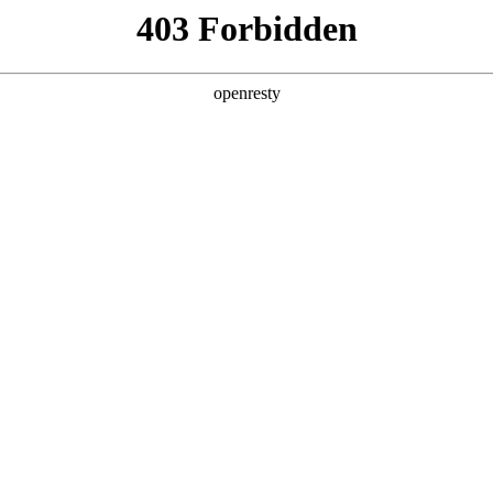
产品及服务
行业解决方案
合作伙伴
投资者关系
亚洲城数码精彩亮相中国数智化年会
2025 / 12 / 09
025中关村论坛系列活动——中国数智化年会在京举办，CA888亚洲城数码
及线上900万人次深度交流，共探AI与产业深度融合的创新路径。同时
A888亚洲城数码携旗下CA888亚洲城问学及在AI领域的标杆实践喜提多项